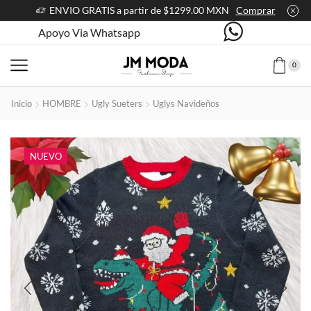
ENVIO GRATIS a partir de $1299.00 MXN
Comprar
Apoyo Via Whatsapp
0
Inicio
HOMBRE
Ugly Sueters
Uglys Navideños
NUEVO