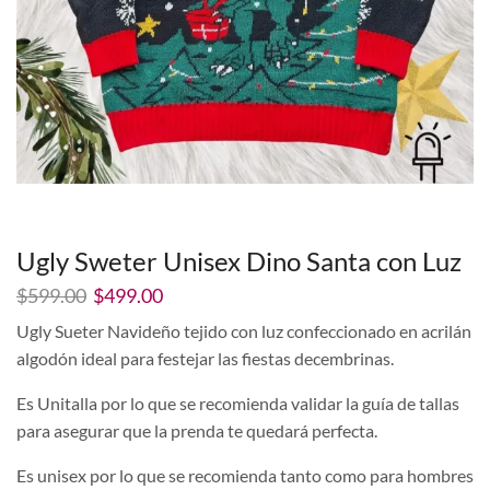
Ugly Sweter Unisex Dino Santa con Luz
El
El
$
599.00
$
499.00
precio
precio
Ugly Sueter Navideño tejido con luz confeccionado en acrilán
original
actual
algodón ideal para festejar las fiestas decembrinas.
era:
es:
$599.00.
$499.00.
Es Unitalla por lo que se recomienda validar la guía de tallas
para asegurar que la prenda te quedará perfecta.
Es unisex por lo que se recomienda tanto como para hombres