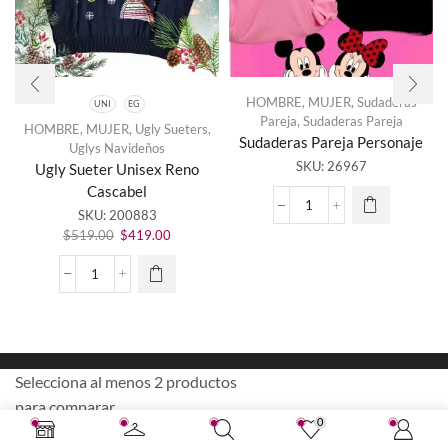
HOMBRE
,
MUJER
,
Sudaderas
UNI
EG
Pareja
,
Sudaderas Pareja
HOMBRE
,
MUJER
,
Ugly Sueters
,
Sudaderas Pareja Personaje
Uglys Navideños
Este
SKU:
26967
Ugly Sueter Unisex Reno
producto
Cascabel
tiene
Sudaderas
SKU:
200883
múltiples
Pareja
El
El
variantes.
$
519.00
$
419.00
Personaje
precio
precio
Las
cantidad
original
actual
opciones
Ugly
era:
es:
se
Sueter
$519.00.
$419.00.
pueden
Unisex
elegir en
Reno
la página
Cascabel
de
cantidad
Selecciona al menos 2 productos
producto
para comparar
0