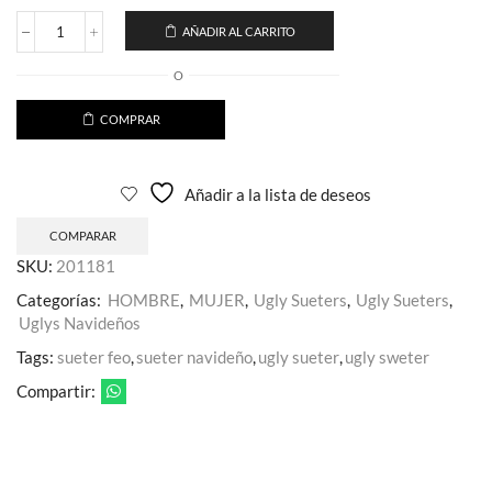
AÑADIR AL CARRITO
Ugly
Sweter
O
Unisex
Dino
Santa
COMPRAR
con
Luz
cantidad
Añadir a la lista de deseos
COMPARAR
SKU:
201181
Categorías:
HOMBRE
,
MUJER
,
Ugly Sueters
,
Ugly Sueters
,
Uglys Navideños
Tags:
sueter feo
,
sueter navideño
,
ugly sueter
,
ugly sweter
Compartir: