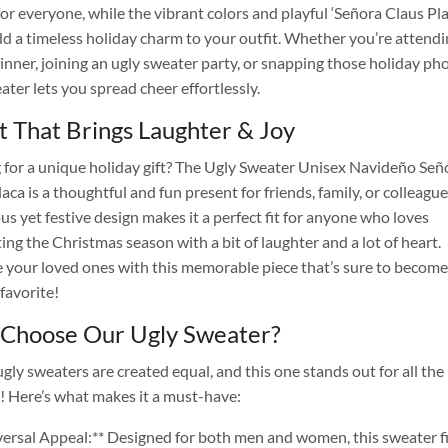
or everyone, while the vibrant colors and playful ‘Señora Claus Pla
dd a timeless holiday charm to your outfit. Whether you’re attendi
dinner, joining an ugly sweater party, or snapping those holiday ph
ater lets you spread cheer effortlessly.
t That Brings Laughter & Joy
 for a unique holiday gift? The Ugly Sweater Unisex Navideño Señ
aca is a thoughtful and fun present for friends, family, or colleagues
s yet festive design makes it a perfect fit for anyone who loves
ing the Christmas season with a bit of laughter and a lot of heart.
e your loved ones with this memorable piece that’s sure to become
favorite!
Choose Our Ugly Sweater?
ugly sweaters are created equal, and this one stands out for all the 
! Here’s what makes it a must-have:
versal Appeal:** Designed for both men and women, this sweater f