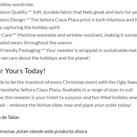
oliday wardrobe.
ium Quality:** Soft, durable fabric that feels great and lasts for ye
less Design:** The Señora Claus Placa print is both hilarious and f
y capturing the holiday spirit.
y Care:** Machine washable and wrinkle-resistant, making it conv
eated wears throughout the season.
-Friendly Packaging:** Your sweater is wrapped in sustainable mate
 we care about the holidays and the planet!
r Yours Today!
dy to be the standout of every Christmas event with the Ugly Swe
Navideño Señora Claus Placa. Available in a range of sizes to suit
, this sweater is your ticket to a joyous and fun-filled holiday sea
ait – embrace the festive vibes now and place your order today!
 de Tallas
rsonas ,estan viendo este producto ahora