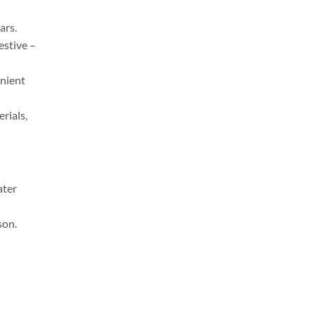
ars.
estive –
enient
rials,
ater
son.