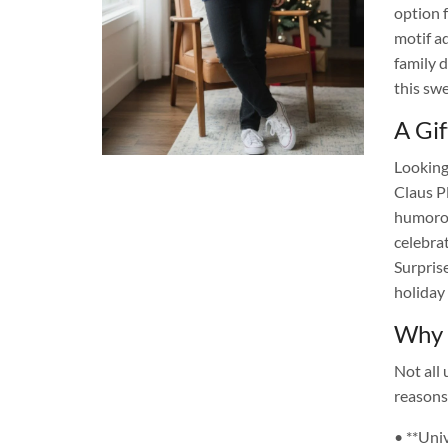
option f
motif a
family 
this swe
A Gif
Looking
Claus Pl
humorou
celebrat
Surpris
holiday 
Why 
Not all 
reasons
• **Uni