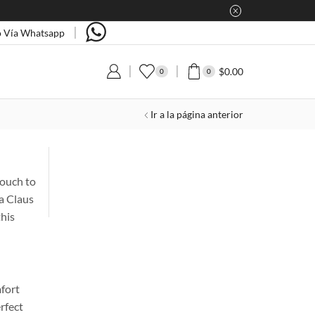
 Vía Whatsapp
$
0.00
0
0
Ir a la página anterior
touch to
a Claus
this
fort
rfect