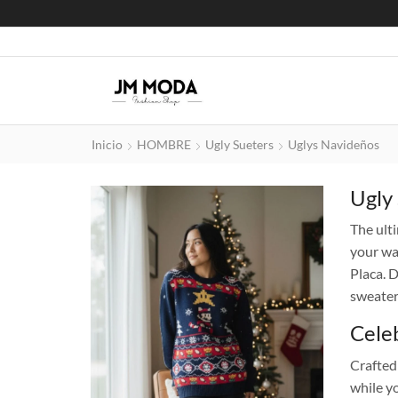
Inicio
HOMBRE
Ugly Sueters
Uglys Navideños
Ugly
The ult
your wa
Placa. 
sweater 
Celeb
Crafted
while y