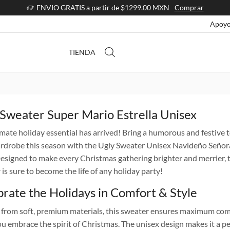
ENVIO GRATIS a partir de $1299.00 MXN
Comprar
Apoyo
TIENDA
 Sweater Super Mario Estrella Unisex
imate holiday essential has arrived! Bring a humorous and festive 
rdrobe this season with the Ugly Sweater Unisex Navideño Señor
Designed to make every Christmas gathering brighter and merrier, 
is sure to become the life of any holiday party!
rate the Holidays in Comfort & Style
 from soft, premium materials, this sweater ensures maximum com
ou embrace the spirit of Christmas. The unisex design makes it a pe