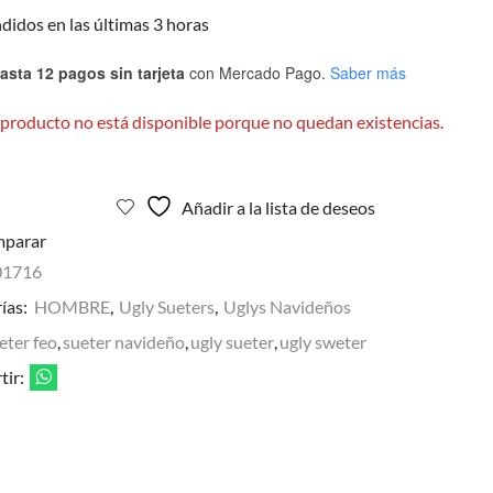
ndidos en las últimas 3 horas
asta 12 pagos sin tarjeta
con Mercado Pago.
Saber más
 producto no está disponible porque no quedan existencias.
Añadir a la lista de deseos
parar
01716
ías:
HOMBRE
,
Ugly Sueters
,
Uglys Navideños
eter feo
,
sueter navideño
,
ugly sueter
,
ugly sweter
ir: