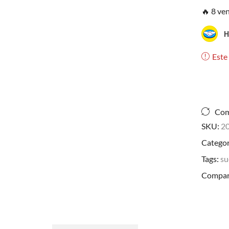
🔥 8 ve
H
Este
Com
SKU:
2
Categor
Tags:
su
Compart