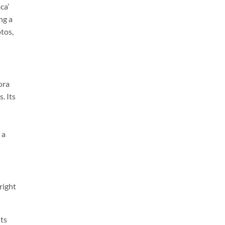
ca’
ng a
otos,
ora
. Its
 a
right
its