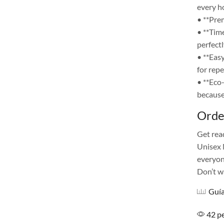
every h
• **Prem
• **Time
perfectl
• **Eas
for rep
• **Eco
because
Orde
Get rea
Unisex 
everyone
Don’t w
Guía
42 pe