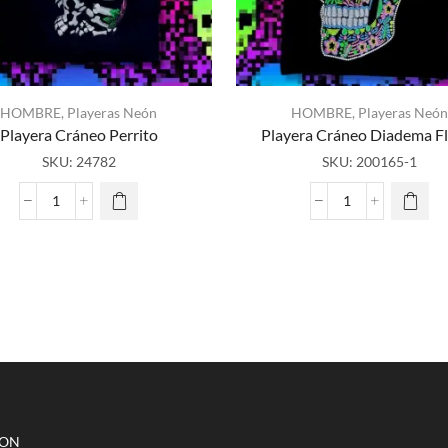
HOMBRE
,
Playeras Neón
HOMBRE
,
Playeras Neón
Playera Cráneo Perrito
Playera Cráneo Diadema F
SKU:
24782
SKU:
200165-1
Playera
Playera
Cráneo
Cráneo
Perrito
Diadema
cantidad
Flores
cantidad
CON