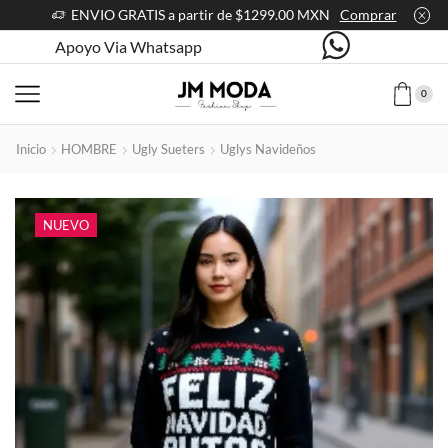
ENVIO GRATIS a partir de $1299.00 MXN
Comprar
Apoyo Via Whatsapp
0
Inicio
HOMBRE
Ugly Sueters
Uglys Navideños
NUEVO