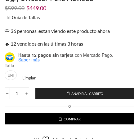
El
El
$
599.00
$
449.00
precio
precio
Guía de Tallas
original
actual
era:
es:
36 personas ,estan viendo este producto ahora
$599.00.
$449.00.
🔥 12 vendidos en las últimas 3 horas
Hasta 12 pagos sin tarjeta
con Mercado Pago.
Saber más
Talla
UNI
Limpiar
AÑADIR AL CARRITO
Ugly
Sweater
O
Feliz
Navidad
cantidad
COMPRAR