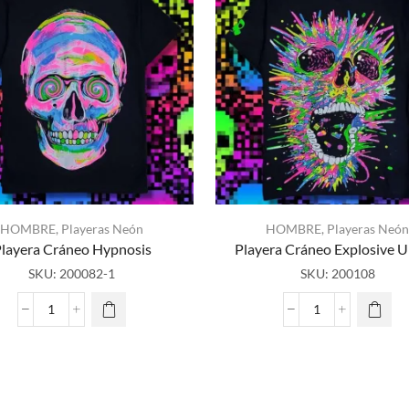
HOMBRE
,
Playeras Neón
HOMBRE
,
Playeras Neón
layera Cráneo Hypnosis
Playera Cráneo Explosive U
SKU:
200082-1
SKU:
200108
Playera
Playera
Cráneo
Cráneo
Hypnosis
Explosive
cantidad
Unisex
cantidad