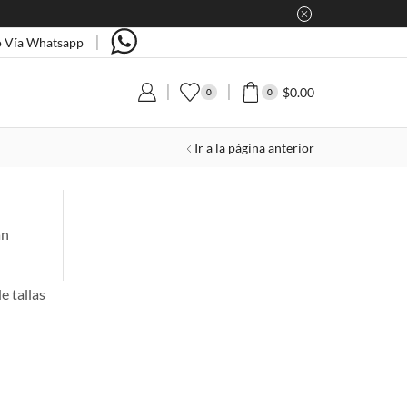
 Vía Whatsapp
$
0.00
0
0
Ir a la página anterior
án
e tallas