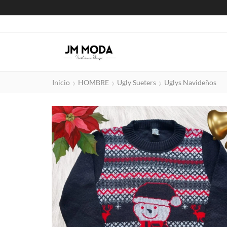
Inicio
HOMBRE
Ugly Sueters
Uglys Navideños