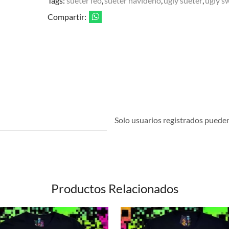
Tags:
sueter feo
,
sueter navideño
,
ugly sueter
,
ugly s
Compartir:
Solo usuarios registrados pueden 
Productos Relacionados