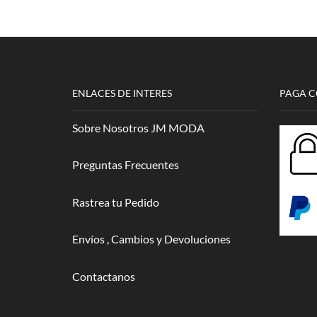
elegir en
cantidad
la página
de
producto
ENLACES DE INTERES
PAGA 
Sobre Nosotros JM MODA
Preguntas Frecuentes
Rastrea tu Pedido
Envíos , Cambios y Devoluciones
Contactanos