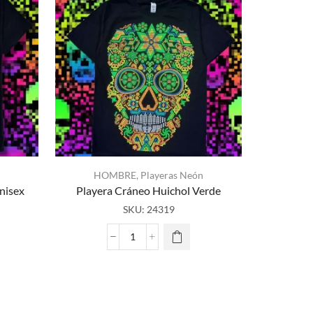
HOMBRE
,
Playeras Neón
nisex
Playera Cráneo Huichol Verde
HO
SKU:
24319
Playera
Playera
Cráneo
Huichol
Verde
cantidad