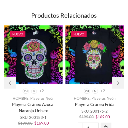
Productos Relacionados
NUEVO
NUEVO
+2
+2
CH
M
CH
M
Este
HOMBRE
,
Playeras Neón
HOMBRE
,
Playeras Neón
producto
Este
Playera Cráneo Azucar
Playera Cráneo Frida
tiene
producto
Naranja Unisex
SKU:
200175-2
múltiples
tiene
El
El
variantes.
$
199.00
$
169.00
SKU:
200183-1
múltiples
precio
precio
Las
El
El
variantes.
$
199.00
$
169.00
original
actual
opciones