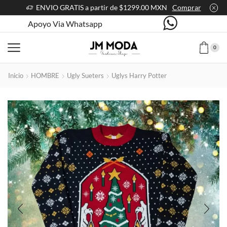
ENVIO GRATIS a partir de $1299.00 MXN
Comprar
Apoyo Via Whatsapp
0
Inicio
HOMBRE
Ugly Sueters
Uglys Harry Potter