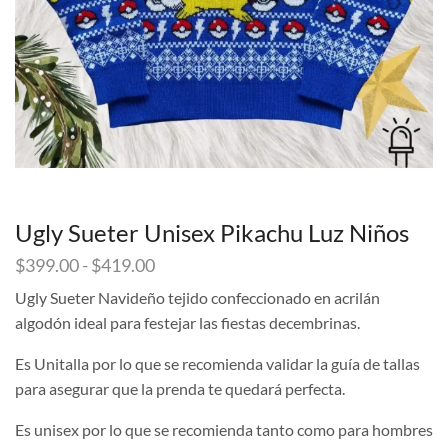
Ugly Sueter Unisex Pikachu Luz Niños
Rango
$
399.00
-
$
419.00
de
Ugly Sueter Navideño tejido confeccionado en acrilán
precios:
algodón ideal para festejar las fiestas decembrinas.
desde
$399.00
Es Unitalla por lo que se recomienda validar la guía de tallas
hasta
$419.00
para asegurar que la prenda te quedará perfecta.
Es unisex por lo que se recomienda tanto como para hombres