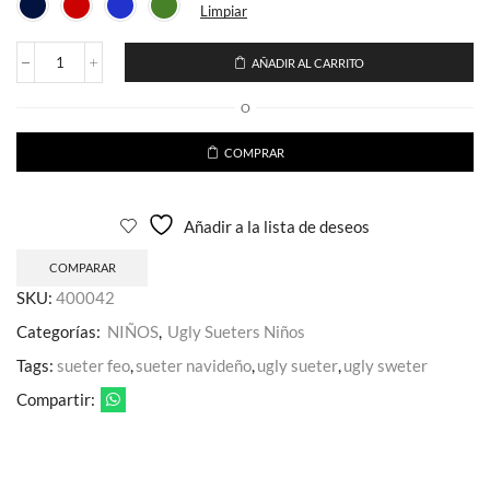
Limpiar
AÑADIR AL CARRITO
Ugly
Sueter
O
Unisex
Pikachu
Luz
COMPRAR
Niños
cantidad
Añadir a la lista de deseos
COMPARAR
SKU:
400042
Categorías:
NIÑOS
,
Ugly Sueters Niños
Tags:
sueter feo
,
sueter navideño
,
ugly sueter
,
ugly sweter
Compartir: