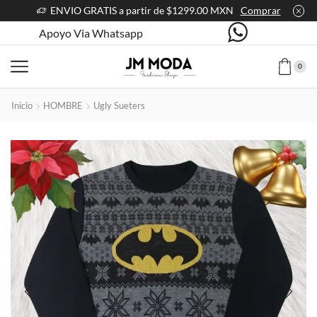
ENVIO GRATIS a partir de $1299.00 MXN
Comprar
Apoyo Via Whatsapp
0
Inicio
HOMBRE
Ugly Sueters