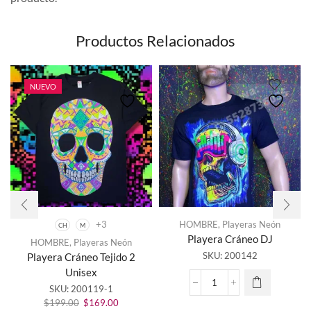
Productos Relacionados
NUEVO
+3
HOMBRE
,
Playeras Neón
CH
M
Playera Cráneo DJ
HOMBRE
,
Playeras Neón
Este
SKU:
200142
Playera Cráneo Tejido 2
producto
Unisex
tiene
Playera
SKU:
200119-1
múltiples
Cráneo
El
El
variantes.
$
199.00
$
169.00