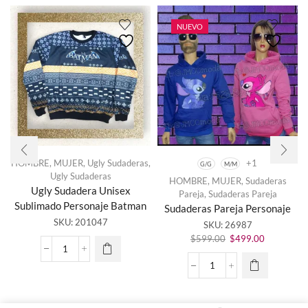
NUEVO
HOMBRE
,
MUJER
,
Ugly Sudaderas
,
+1
G/G
M/M
Ugly Sudaderas
HOMBRE
,
MUJER
,
Sudaderas
Este
Ugly Sudadera Unisex
Pareja
,
Sudaderas Pareja
producto
Sublimado Personaje Batman
Sudaderas Pareja Personaje
tiene
SKU:
201047
SKU:
26987
múltiples
El
El
variantes.
$
599.00
$
499.00
precio
precio
Las
Ugly
original
actual
opciones
Sudadera
Sudaderas
era:
es:
se
Unisex
Pareja
$599.00.
$499.00.
pueden
Sublimado
Personaje
elegir en
Personaje