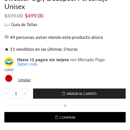
Unisex
El
El
$
599.00
$
499.00
precio
precio
Guía de Tallas
original
actual
era:
es:
44 personas ,estan viendo este producto ahora
$599.00.
$499.00.
🔥 11 vendidos en las últimas 3 horas
Hasta 12 pagos sin tarjeta
con Mercado Pago.
Saber más
color
Limpiar
AÑADIR AL CARRITO
Sweater
Ugly
O
Deadpool
Personaje
Unisex
COMPRAR
cantidad