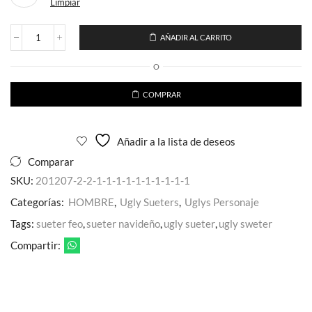
Limpiar
AÑADIR AL CARRITO
Suéter
Ugly
O
Navideño
Personaje
Cobra
COMPRAR
Kai
cantidad
Añadir a la lista de deseos
Comparar
SKU:
201207-2-2-1-1-1-1-1-1-1-1-1-1
Categorías:
HOMBRE
,
Ugly Sueters
,
Uglys Personaje
Tags:
sueter feo
,
sueter navideño
,
ugly sueter
,
ugly sweter
Compartir: