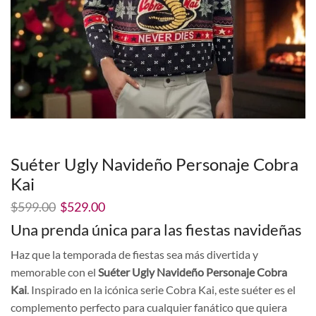
Suéter Ugly Navideño Personaje Cobra
Kai
El
El
$
599.00
$
529.00
precio
precio
Una prenda única para las fiestas navideñas
original
actual
era:
es:
Haz que la temporada de fiestas sea más divertida y
$599.00.
$529.00.
memorable con el
Suéter Ugly Navideño Personaje Cobra
Kai
. Inspirado en la icónica serie Cobra Kai, este suéter es el
complemento perfecto para cualquier fanático que quiera