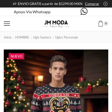
ENVIO GRATIS a partir de $1299.00 MXN
Comprar
Apoyo Via Whatsapp
0
Inicio
HOMBRE
Ugly Sueters
Uglys Personaje
NUEVO