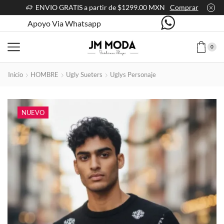
ENVIO GRATIS a partir de $1299.00 MXN
Comprar
Apoyo Via Whatsapp
0
Inicio
HOMBRE
Ugly Sueters
Uglys Personaje
NUEVO