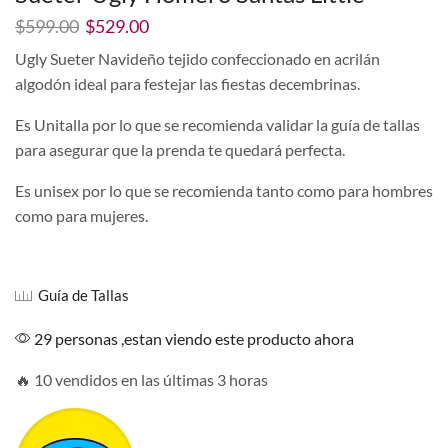
El
El
$
599.00
$
529.00
precio
precio
Ugly Sueter Navideño tejido confeccionado en acrilán
original
actual
algodón ideal para festejar las fiestas decembrinas.
era:
es:
$599.00.
$529.00.
Es Unitalla por lo que se recomienda validar la guía de tallas
para asegurar que la prenda te quedará perfecta.
Es unisex por lo que se recomienda tanto como para hombres
como para mujeres.
Guía de Tallas
29 personas ,estan viendo este producto ahora
🔥 10 vendidos en las últimas 3 horas