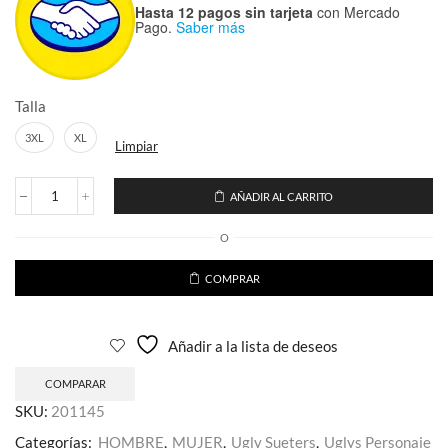
Hasta 12 pagos sin tarjeta
con Mercado
Pago.
Saber más
Talla
3XL
XL
Limpiar
AÑADIR AL CARRITO
Sueter
Ugly
O
Homero
Santas
Little
COMPRAR
cantidad
Añadir a la lista de deseos
COMPARAR
SKU:
201145
Categorías:
HOMBRE
,
MUJER
,
Ugly Sueters
,
Uglys Personaje