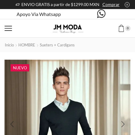
ENVIO GRATIS a partir de $1299.00 MXN
Comprar
Apoyo Via Whatsapp
0
Inicio
HOMBRE
Sueters + Cardigans
NUEVO