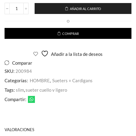
AÑADIR AL CARRITO
Sueter
Ligero
O
Casual
Slim
Fit
COMPRAR
Cuello
V
cantidad
Añadir a la lista de deseos
Comparar
SKU:
200984
Categorías:
HOMBRE
,
Sueters + Cardigans
Tags:
slim
,
sueter cuello v ligero
Compartir:
VALORACIONES