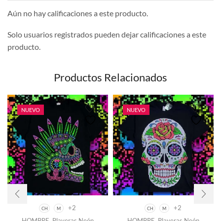
Aún no hay calificaciones a este producto.
Solo usuarios registrados pueden dejar calificaciones a este
producto.
Productos Relacionados
NUEVO
NUEVO
+2
+2
CH
M
CH
M
HOMBRE
,
Playeras Neón
HOMBRE
,
Playeras Neón