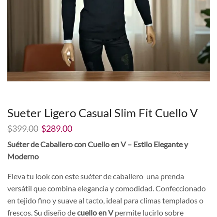
Sueter Ligero Casual Slim Fit Cuello V
El
El
$
399.00
$
289.00
precio
precio
Suéter de Caballero con Cuello en V – Estilo Elegante y
original
actual
Moderno
era:
es:
$399.00.
$289.00.
Eleva tu look con este suéter de caballero una prenda
versátil que combina elegancia y comodidad. Confeccionado
en tejido fino y suave al tacto, ideal para climas templados o
frescos. Su diseño de
cuello en V
permite lucirlo sobre