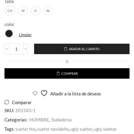
Talla
CH
M
G
XL
color
Limpiar
AÑADIR AL CARRITO
Sudadera
Mao
O
Full
Pedreria
para
COMPRAR
caballero
cantidad
Añadir a la lista de deseos
Comparar
SKU:
201583-1
Categorías:
HOMBRE
,
Sudaderas
Tags:
sueter feo
,
sueter navideño
,
ugly sueter
,
ugly sweter