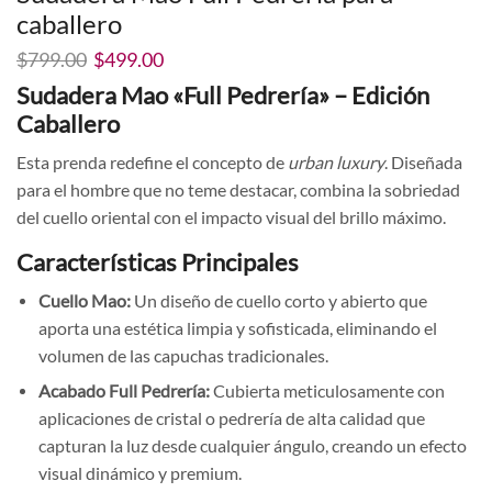
caballero
El
El
$
799.00
$
499.00
precio
precio
Sudadera Mao «Full Pedrería» – Edición
original
actual
Caballero
era:
es:
$799.00.
$499.00.
Esta prenda redefine el concepto de
urban luxury
. Diseñada
para el hombre que no teme destacar, combina la sobriedad
del cuello oriental con el impacto visual del brillo máximo.
Características Principales
Cuello Mao:
Un diseño de cuello corto y abierto que
aporta una estética limpia y sofisticada, eliminando el
volumen de las capuchas tradicionales.
Acabado Full Pedrería:
Cubierta meticulosamente con
aplicaciones de cristal o pedrería de alta calidad que
capturan la luz desde cualquier ángulo, creando un efecto
visual dinámico y premium.