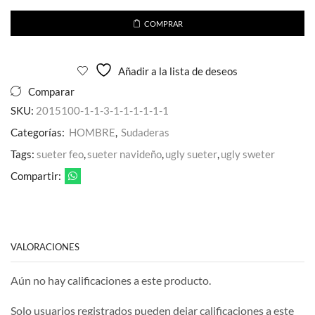
Pedreria
con
COMPRAR
Capucha
para
Caballero
Añadir a la lista de deseos
cantidad
Comparar
SKU:
2015100-1-1-3-1-1-1-1-1-1
Categorías:
HOMBRE
,
Sudaderas
Tags:
sueter feo
,
sueter navideño
,
ugly sueter
,
ugly sweter
Compartir:
VALORACIONES
Aún no hay calificaciones a este producto.
Solo usuarios registrados pueden dejar calificaciones a este