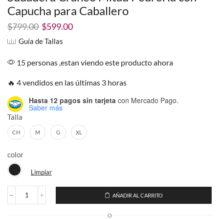
Capucha para Caballero
El
El
$
799.00
$
599.00
precio
precio
Guía de Tallas
original
actual
era:
es:
15 personas ,estan viendo este producto ahora
$799.00.
$599.00.
🔥 4 vendidos en las últimas 3 horas
Hasta 12 pagos sin tarjeta
con Mercado Pago.
Saber más
Talla
CH
M
G
XL
color
Limpiar
AÑADIR AL CARRITO
Sudadera
Craneo
O
Mitad