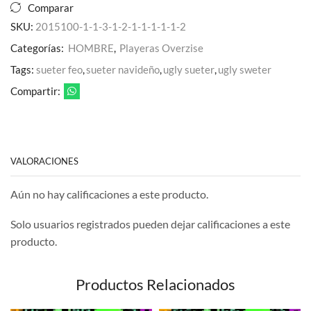
Oversize
Comparar
Para
SKU:
2015100-1-1-3-1-2-1-1-1-1-1-2
Caballero
cantidad
Categorías:
HOMBRE
,
Playeras Overzise
Tags:
sueter feo
,
sueter navideño
,
ugly sueter
,
ugly sweter
Compartir:
VALORACIONES
Aún no hay calificaciones a este producto.
Solo usuarios registrados pueden dejar calificaciones a este
producto.
Productos Relacionados