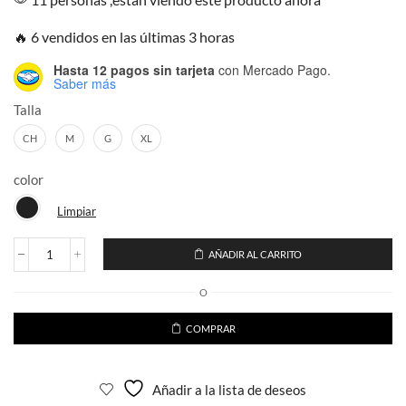
🔥 6 vendidos en las últimas 3 horas
Hasta 12 pagos sin tarjeta
con Mercado Pago.
Saber más
Talla
CH
M
G
XL
color
Limpiar
AÑADIR AL CARRITO
Playera
Tank
O
Top
Pedreria
Roja
COMPRAR
con
decoracion
en
Añadir a la lista de deseos
Cruz