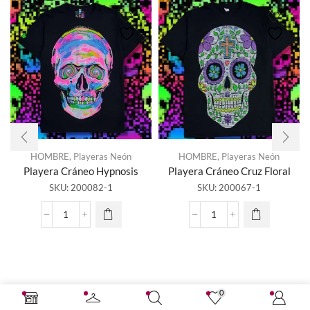
HOMBRE
,
Playeras Neón
HOMBRE
,
Playeras Neón
Playera Cráneo Hypnosis
Playera Cráneo Cruz Floral
SKU:
200082-1
SKU:
200067-1
Playera
Playera
Cráneo
Cráneo
Hypnosis
Cruz
cantidad
Floral
cantidad
0