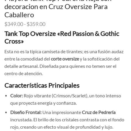
decoracion en Cruz Oversize Para
Caballero
Rango
$
349.00
-
$
359.00
de
Tank Top Oversize «Red Passion & Gothic
precios:
Cross»
desde
$349.00
Esta no es la típica camiseta de tirantes; es una fusión audaz
hasta
entre la comodidad del
corte oversize
y la sofisticación del
$359.00
detalle artesanal. Diseñada para quienes no temen ser el
centro de atención.
Características Principales
Color:
Rojo vibrante (Crimson/Scarlet), un tono intenso
que proyecta energía y confianza.
Diseño Frontal:
Una impresionante
Cruz de Pedrería
incrustada. El brillo de los cristales contrasta con el fondo
rojo, creando un efecto visual de profundidad y lujo.