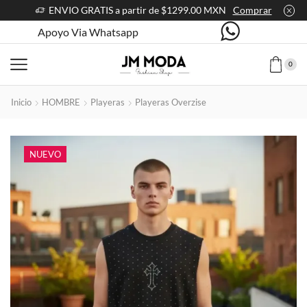
ENVIO GRATIS a partir de $1299.00 MXN
Comprar
Apoyo Via Whatsapp
0
Inicio
HOMBRE
Playeras
Playeras Overzise
NUEVO