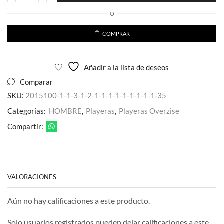
Oversize
O
Full
Pedreria
Azul
COMPRAR
Delantera
para
caballero
Añadir a la lista de deseos
cantidad
Comparar
SKU:
2015100-1-1-3-1-2-1-1-1-1-1-1-1-1-1-35
Categorías:
HOMBRE
,
Playeras
,
Playeras Overzise
Compartir:
VALORACIONES
Aún no hay calificaciones a este producto.
Solo usuarios registrados pueden dejar calificaciones a este