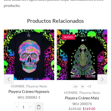
producto.
Productos Relacionados
NUEVO
HOMBRE
,
Playeras Neón
+2
CH
M
Este
Playera Cráneo Hypnosis
HOMBRE
,
Playeras Neón
producto
SKU:
200082-1
Playera Cráneo Maiz
tiene
SKU:
200076
múltiples
El
El
variantes.
Playera
$
199.00
$
169.00