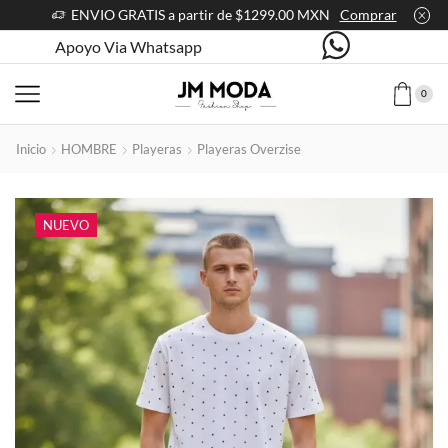
ENVIO GRATIS a partir de $1299.00 MXN
Comprar
Apoyo Via Whatsapp
0
Inicio
HOMBRE
Playeras
Playeras Overzise
NUEVO