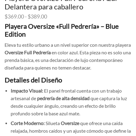
Delantera para caballero
Rango
$
369.00
-
$
389.00
de
Playera Oversize «Full Pedrería» – Blue
precios:
Edition
desde
$369.00
Eleva tu estilo urbano a un nivel superior con nuestra playera
hasta
Oversize Full Pedrería
en color azul. Esta pieza no es solo una
$389.00
prenda básica, es una declaración de lujo contemporáneo
diseñada para quienes no temen destacar.
Detalles del Diseño
Impacto Visual:
El panel frontal cuenta con un trabajo
artesanal de
pedrería de alta densidad
que captura la luz
desde cualquier ángulo, creando un efecto de brillo
profundo sobre la base azul mate.
Corte Moderno:
Silueta
Oversize
que ofrece una caída
relajada, hombros caídos y un ajuste cómodo que define la