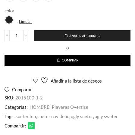
color
Limpiar
AÑADIR AL CARRITO
Playera
Escorpion
O
Pedreria
Corte
Regular
COMPRAR
para
caballero
cantidad
Añadir a la lista de deseos
Comparar
SKU:
2015100-1-2
Categorías:
HOMBRE
,
Playeras Overzise
Tags:
sueter feo
,
sueter navideño
,
ugly sueter
,
ugly sweter
Compartir: