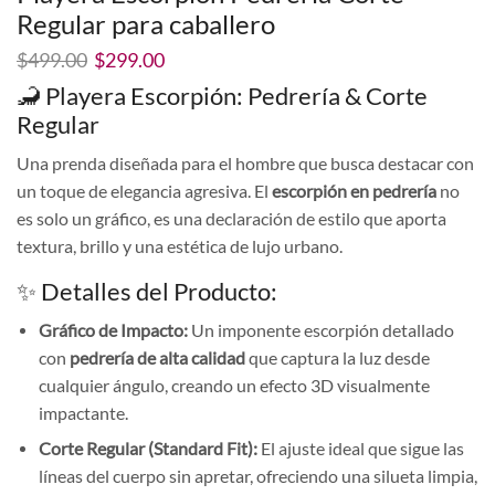
Regular para caballero
El
El
$
499.00
$
299.00
precio
precio
🦂 Playera Escorpión: Pedrería & Corte
original
actual
Regular
era:
es:
$499.00.
$299.00.
Una prenda diseñada para el hombre que busca destacar con
un toque de elegancia agresiva. El
escorpión en pedrería
no
es solo un gráfico, es una declaración de estilo que aporta
textura, brillo y una estética de lujo urbano.
✨ Detalles del Producto:
Gráfico de Impacto:
Un imponente escorpión detallado
con
pedrería de alta calidad
que captura la luz desde
cualquier ángulo, creando un efecto 3D visualmente
impactante.
Corte Regular (Standard Fit):
El ajuste ideal que sigue las
líneas del cuerpo sin apretar, ofreciendo una silueta limpia,