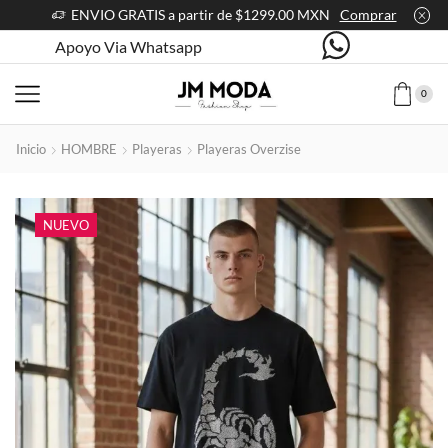
ENVIO GRATIS a partir de $1299.00 MXN
Comprar
Apoyo Via Whatsapp
0
Inicio
HOMBRE
Playeras
Playeras Overzise
NUEVO