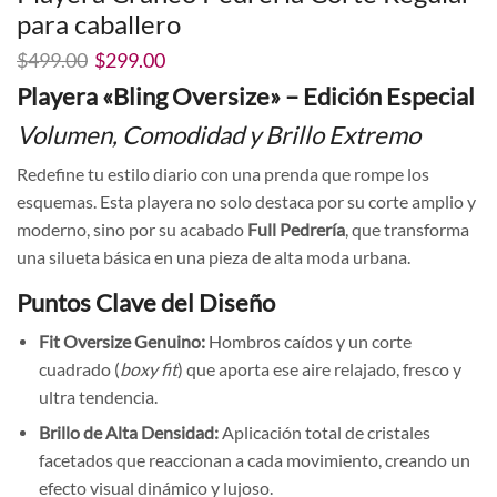
para caballero
El
El
$
499.00
$
299.00
precio
precio
Playera «Bling Oversize» – Edición Especial
original
actual
era:
es:
Volumen, Comodidad y Brillo Extremo
$499.00.
$299.00.
Redefine tu estilo diario con una prenda que rompe los
esquemas. Esta playera no solo destaca por su corte amplio y
moderno, sino por su acabado
Full Pedrería
, que transforma
una silueta básica en una pieza de alta moda urbana.
Puntos Clave del Diseño
Fit Oversize Genuino:
Hombros caídos y un corte
cuadrado (
boxy fit
) que aporta ese aire relajado, fresco y
ultra tendencia.
Brillo de Alta Densidad:
Aplicación total de cristales
facetados que reaccionan a cada movimiento, creando un
efecto visual dinámico y lujoso.