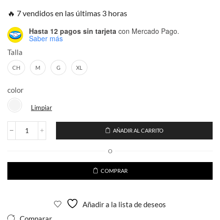
🔥 7 vendidos en las últimas 3 horas
Hasta 12 pagos sin tarjeta
con Mercado Pago.
Saber más
Talla
CH
M
G
XL
color
Limpiar
AÑADIR AL CARRITO
Playera
Craneo
O
Pedreria
Corte
Regular
COMPRAR
para
caballero
cantidad
Añadir a la lista de deseos
Comparar