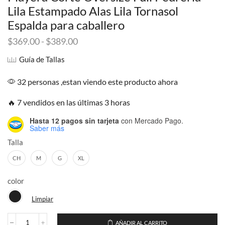
Lila Estampado Alas Lila Tornasol
Espalda para caballero
Rango
$
369.00
-
$
389.00
de
Guía de Tallas
precios:
desde
32 personas ,estan viendo este producto ahora
$369.00
hasta
🔥 7 vendidos en las últimas 3 horas
$389.00
Hasta 12 pagos sin tarjeta
con Mercado Pago.
Saber más
Talla
CH
M
G
XL
color
Limpiar
AÑADIR AL CARRITO