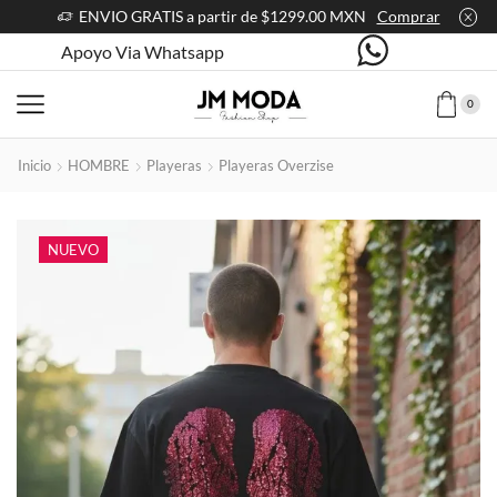
ENVIO GRATIS a partir de $1299.00 MXN
Comprar
Apoyo Via Whatsapp
0
Inicio
HOMBRE
Playeras
Playeras Overzise
NUEVO