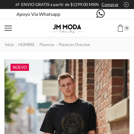
ENVIO GRATIS a partir de $1299.00 MXN
Comprar
Apoyo Via Whatsapp
0
Inicio
HOMBRE
Playeras
Playeras Overzise
NUEVO