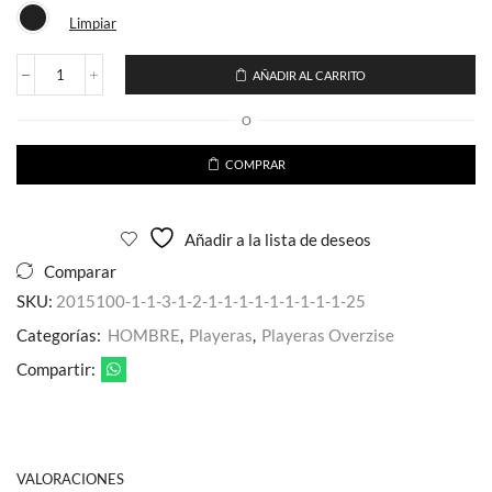
Limpiar
AÑADIR AL CARRITO
Playera
Corte
O
Oversize
Pedreria
Perro
COMPRAR
Buldog
para
caballero
Añadir a la lista de deseos
cantidad
Comparar
SKU:
2015100-1-1-3-1-2-1-1-1-1-1-1-1-1-1-25
Categorías:
HOMBRE
,
Playeras
,
Playeras Overzise
Compartir:
VALORACIONES