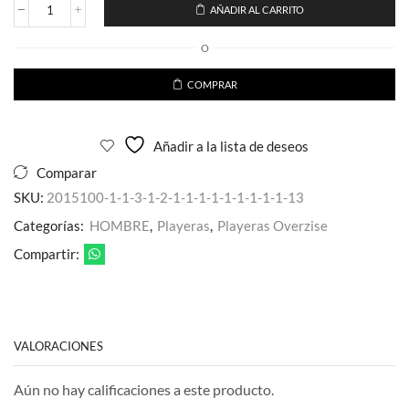
AÑADIR AL CARRITO
Playera
Corte
O
Oversize
Full
Pedreria
COMPRAR
Lila
Tornasol
Delantera
Añadir a la lista de deseos
para
caballero
Comparar
cantidad
SKU:
2015100-1-1-3-1-2-1-1-1-1-1-1-1-1-1-13
Categorías:
HOMBRE
,
Playeras
,
Playeras Overzise
Compartir:
VALORACIONES
Aún no hay calificaciones a este producto.