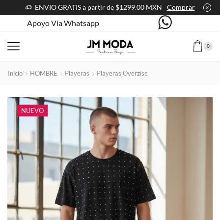
ENVIO GRATIS a partir de $1299.00 MXN
Comprar
Apoyo Via Whatsapp
0
Inicio
HOMBRE
Playeras
Playeras Overzise
NUEVO