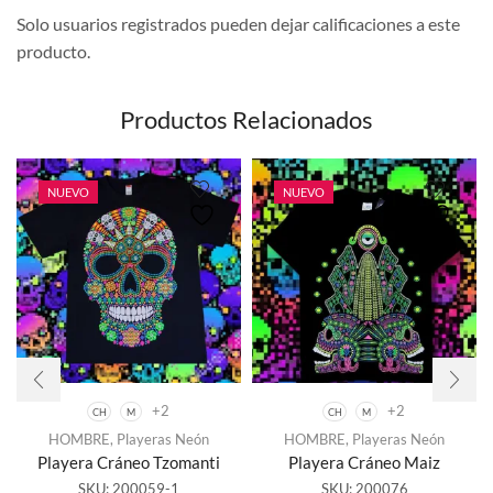
Solo usuarios registrados pueden dejar calificaciones a este
producto.
Productos Relacionados
NUEVO
NUEVO
+2
+2
CH
M
CH
M
Este
Este
HOMBRE
,
Playeras Neón
HOMBRE
,
Playeras Neón
producto
producto
Playera Cráneo Tzomanti
Playera Cráneo Maiz
tiene
tiene
SKU:
200059-1
SKU:
200076
múltiples
múltiples