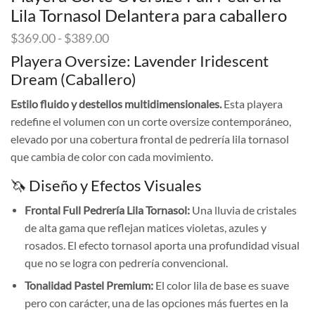
Lila Tornasol Delantera para caballero
Rango
$
369.00
-
$
389.00
de
Playera Oversize: Lavender Iridescent
precios:
Dream (Caballero)
desde
$369.00
Estilo fluido y destellos multidimensionales.
Esta playera
hasta
redefine el volumen con un corte oversize contemporáneo,
$389.00
elevado por una cobertura frontal de pedrería lila tornasol
que cambia de color con cada movimiento.
🦄 Diseño y Efectos Visuales
Frontal Full Pedrería Lila Tornasol:
Una lluvia de cristales
de alta gama que reflejan matices violetas, azules y
rosados. El efecto tornasol aporta una profundidad visual
que no se logra con pedrería convencional.
Tonalidad Pastel Premium:
El color lila de base es suave
pero con carácter, una de las opciones más fuertes en la