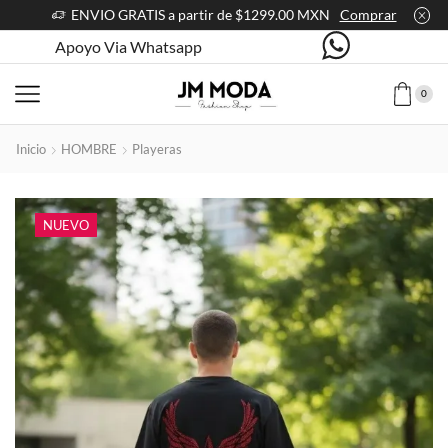
ENVIO GRATIS a partir de $1299.00 MXN
Comprar
Apoyo Via Whatsapp
0
Inicio
HOMBRE
Playeras
NUEVO