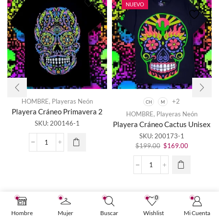
NUEVO
HOMBRE
,
Playeras Neón
+2
CH
M
Este
Playera Cráneo Primavera 2
HOMBRE
,
Playeras Neón
producto
SKU:
200146-1
Playera Cráneo Cactus Unisex
tiene
SKU:
200173-1
múltiples
El
El
variantes.
Playera
$
199.00
$
169.00
precio
precio
Las
Cráneo
original
actual
opciones
Primavera
Playera
era:
es:
se
2
Cráneo
$199.00.
$169.00.
pueden
cantidad
Cactus
elegir en
Unisex
0
la página
cantidad
de
Hombre
Mujer
Buscar
Wishlist
Mi Cuenta