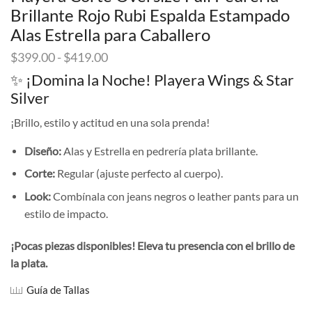
Brillante Rojo Rubi Espalda Estampado
Alas Estrella para Caballero
Rango
$
399.00
-
$
419.00
de
✨ ¡Domina la Noche! Playera Wings & Star
precios:
Silver
desde
$399.00
¡Brillo, estilo y actitud en una sola prenda!
hasta
$419.00
Diseño:
Alas y Estrella en pedrería plata brillante.
Corte:
Regular (ajuste perfecto al cuerpo).
Look:
Combínala con jeans negros o leather pants para un
estilo de impacto.
¡Pocas piezas disponibles! Eleva tu presencia con el brillo de
la plata.
Guía de Tallas