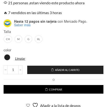
21 personas ,estan viendo este producto ahora
🔥 7 vendidos en las últimas 3 horas
Hasta 12 pagos sin tarjeta
con Mercado Pago.
Saber más
Talla
CH
M
G
XL
color
Limpiar
AÑADIR AL CARRITO
Playera
Corte
O
Oversize
Full
Pedreria
COMPRAR
Brillante
Rojo
Rubi
Añadir a la lista de deseos
Espalda