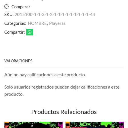
Estampado
Comparar
Alas
SKU:
2015100-1-1-3-1-2-1-1-1-1-1-1-1-1-1-44
Estrella
para
Categorías:
HOMBRE
,
Playeras
Caballero
cantidad
Compartir:
VALORACIONES
Aún no hay calificaciones a este producto.
Solo usuarios registrados pueden dejar calificaciones a este
producto.
Productos Relacionados