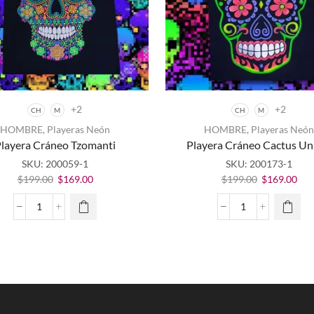
+2
+2
CH
M
CH
M
Este
Este
HOMBRE
,
Playeras Neón
HOMBRE
,
Playeras Neón
producto
producto
layera Cráneo Tzomanti
Playera Cráneo Cactus Un
tiene
tiene
múltiples
múltiples
SKU:
200059-1
SKU:
200173-1
variantes.
variantes.
El
El
El
El
$
199.00
$
169.00
$
199.00
$
169.00
Las
Las
precio
precio
precio
pre
opciones
opciones
original
actual
original
actu
Playera
Playera
se
se
era:
es:
era:
es:
Cráneo
Cráneo
pueden
pueden
$199.00.
$169.00.
$199.00.
$16
Tzomanti
Cactus
elegir en
elegir en
cantidad
Unisex
la página
la página
cantidad
de
de
producto
producto