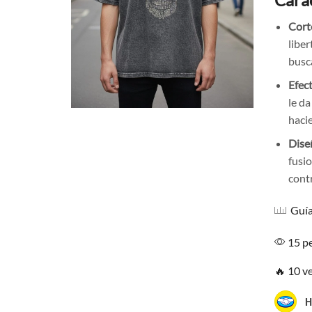
Cort
libe
busc
Efec
le da
haci
Dise
fusi
contr
Guía
15 pe
🔥 10 v
H