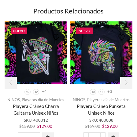
Productos Relacionados
NUEVO
NUEVO
+4
+3
10
12
10
12
NIÑOS
,
Playeras día de Muertos
NIÑOS
,
Playeras día de Muertos
Este
Este
Playera Cráneo Charra
Playera Cráneo Punketa
producto
producto
Guitarra Unisex Niños
Unisex Niños
tiene
tiene
SKU:
400012
SKU:
400008
múltiples
múltiples
El
El
El
El
variantes.
variantes.
$
159.00
$
129.00
$
159.00
$
129.00
precio
precio
precio
precio
Las
Las