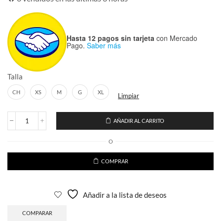
Hasta 12 pagos sin tarjeta
con Mercado
Pago.
Saber más
Talla
CH
XS
M
G
XL
Limpiar
AÑADIR AL CARRITO
Pijama
mameluco
O
stitch
angel
niño
COMPRAR
cantidad
Añadir a la lista de deseos
COMPARAR