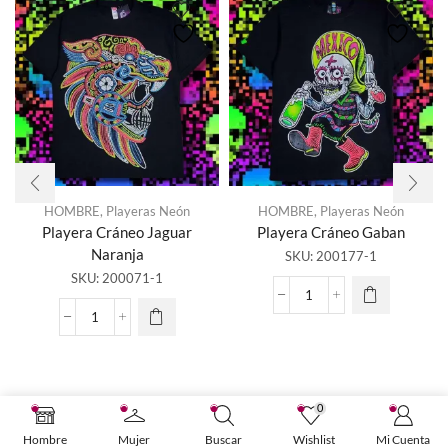
HOMBRE
,
Playeras Neón
HOMBRE
,
Playeras Neón
Playera Cráneo Jaguar
Playera Cráneo Gaban
Naranja
SKU:
200177-1
SKU:
200071-1
Playera
Cráneo
Playera
Gaban
Cráneo
cantidad
Jaguar
Naranja
cantidad
0
Hombre
Mujer
Buscar
Wishlist
Mi Cuenta