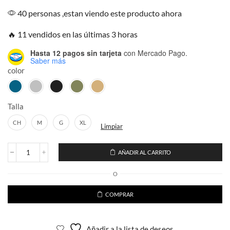
40 personas ,estan viendo este producto ahora
🔥 11 vendidos en las últimas 3 horas
Hasta 12 pagos sin tarjeta
con Mercado Pago.
Saber más
color
Talla
CH
M
G
XL
Limpiar
AÑADIR AL CARRITO
Pants
Baggy
O
Ligero
con
Jareta
COMPRAR
Hombre
Urbano
cantidad
Añadir a la lista de deseos