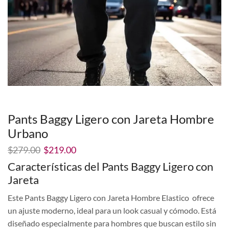
Pants Baggy Ligero con Jareta Hombre
Urbano
El
El
$
279.00
$
219.00
precio
precio
Características del Pants Baggy Ligero con
original
actual
Jareta
era:
es:
$279.00.
$219.00.
Este Pants Baggy Ligero con Jareta Hombre Elastico ofrece
un ajuste moderno, ideal para un look casual y cómodo. Está
diseñado especialmente para hombres que buscan estilo sin