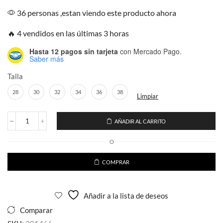
36 personas ,estan viendo este producto ahora
🔥 4 vendidos en las últimas 3 horas
Hasta 12 pagos sin tarjeta
con Mercado Pago.
Saber más
Talla
28
30
32
34
36
38
Limpiar
AÑADIR AL CARRITO
Jeans
de
O
mezclilla
para
caballero
COMPRAR
Estilo
Skinny
Liso
Añadir a la lista de deseos
Negro
cantidad
Comparar