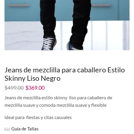
Jeans de mezclilla para caballero Estilo
Skinny Liso Negro
El
El
$
499.00
$
369.00
precio
precio
Jeans de mezclilla estilo skinny liso para caballero de
original
actual
mezclilla suave y comoda mezclilla suave y flexible
era:
es:
$499.00.
$369.00.
ideal para fiestas y citas casuales
Guía de Tallas