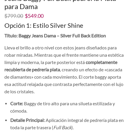
para Dama
El
El
$
799.00
$
549.00
precio
precio
Opción 1: Estilo Silver Shine
original
actual
era:
es:
Título: Baggy Jeans Dama – Silver Full Back Edition
$799.00.
$549.00.
Lleva el brillo a otro nivel con estos jeans diseñados para
robar miradas.
Mientras que el frente mantiene una estética
limpia y moderna,
la parte posterior está
completamente
recubierta de pedrería plata
,
creando un efecto de «cascada
de diamantes» con cada movimiento.
El corte baggy aporta
esa actitud relajada que contrasta perfectamente con el lujo
de los cristales.
Corte:
Baggy de tiro alto para una silueta estilizada y
cómoda.
Detalle Principal:
Aplicación integral de pedrería plata en
toda la parte trasera (
Full Back
).