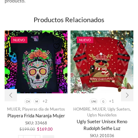
producto.
Productos Relacionados
NUEVO
NUEVO
+2
+1
CH
M
UNI
G
Este
MUJER
,
Playeras día de Muertos
HOMBRE
,
MUJER
,
Ugly Sueters
,
producto
Uglys Navideños
Playera Frida Naranja Mujer
tiene
Este
Ugly Sueter Unisex Reno
SKU:
33468
múltiples
producto
Rudolph Selfie Luz
El
El
variantes.
$
199.00
$
169.00
tiene
precio
precio
Las
SKU:
201036
múltiples