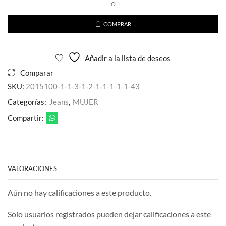
O
Full
Back
pedreria
COMPRAR
Plata
para
Dama
Añadir a la lista de deseos
cantidad
Comparar
SKU:
2015100-1-1-3-1-2-1-1-1-1-1-43
Categorías:
Jeans
,
MUJER
Compartir:
VALORACIONES
Aún no hay calificaciones a este producto.
Solo usuarios registrados pueden dejar calificaciones a este