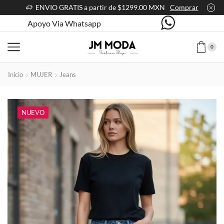
ENVIO GRATIS a partir de $1299.00 MXN
Comprar
Apoyo Via Whatsapp
0
Inicio
MUJER
Jeans
NUEVO