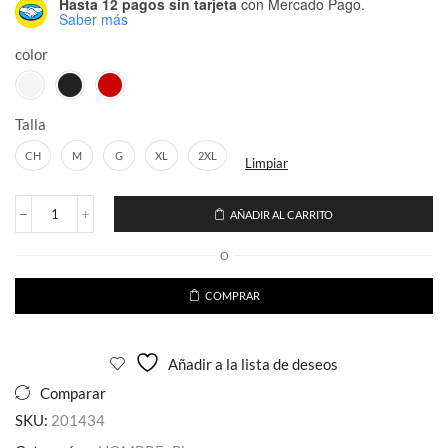
Hasta 12 pagos sin tarjeta
con Mercado Pago.
Saber más
color
Talla
CH
M
G
XL
2XL
Limpiar
AÑADIR AL CARRITO
Conjunto(Playera
y
O
Short)
Chigago
cantidad
COMPRAR
Añadir a la lista de deseos
Comparar
SKU:
201434