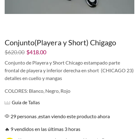
Conjunto(Playera y Short) Chigago
El
El
$
620.00
$
418.00
precio
precio
Conjunto de Playera y Short Chicago estampado parte
original
actual
frontal de playera y inferior derecha en short (CHICAGO 23)
era:
es:
$620.00.
$418.00.
detalles en cuello y mangas
COLORES: Blanco, Negro, Rojo
Guía de Tallas
29 personas ,estan viendo este producto ahora
🔥 9 vendidos en las últimas 3 horas