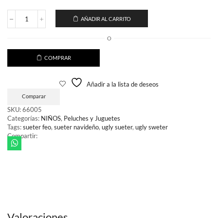
AÑADIR AL CARRITO
Cojin
mario
O
bros
cantidad
COMPRAR
Añadir a la lista de deseos
Comparar
SKU:
66005
Categorías:
NIÑOS
,
Peluches y Juguetes
Tags:
sueter feo
,
sueter navideño
,
ugly sueter
,
ugly sweter
Compartir:
Valoraciones