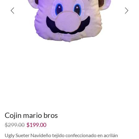
Cojin mario bros
El
El
$
299.00
$
199.00
precio
precio
Ugly Sueter Navideño tejido confeccionado en acrilán
original
actual