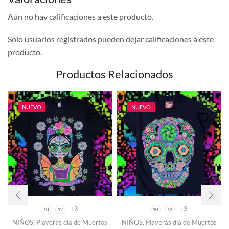
Aún no hay calificaciones a este producto.
Solo usuarios registrados pueden dejar calificaciones a este
producto.
Productos Relacionados
NUEVO
NUEVO
+3
+3
10
12
10
12
Este
NIÑOS
,
Playeras día de Muertos
NIÑOS
,
Playeras día de Muertos
producto
Este