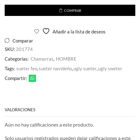
Capucha
Desmontable
COMPRAR
para
Caballero
Afelpada
Añadir a la lista de deseos
cantidad
Comparar
SKU:
201774
Categorías:
Chamarras
,
HOMBRE
Tags:
sueter feo
,
sueter navideño
,
ugly sueter
,
ugly sweter
Compartir:
VALORACIONES
Aún no hay calificaciones a este producto.
Solo usuarios registrados pueden dejar calificaciones a este