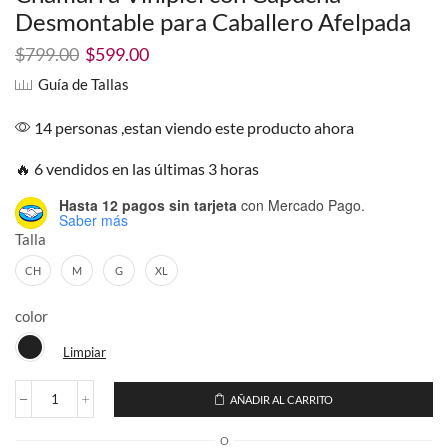
Desmontable para Caballero Afelpada
El
El
$
799.00
$
599.00
precio
precio
Guía de Tallas
original
actual
era:
es:
14 personas ,estan viendo este producto ahora
$799.00.
$599.00.
🔥 6 vendidos en las últimas 3 horas
Hasta 12 pagos sin tarjeta
con Mercado Pago.
Saber más
Talla
CH
M
G
XL
color
Limpiar
AÑADIR AL CARRITO
Chamarra
Vinipiel
O
con