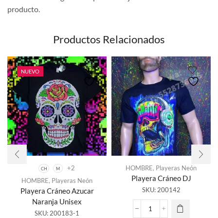
producto.
Productos Relacionados
NUEVO
+2
HOMBRE
,
Playeras Neón
CH
M
Playera Cráneo DJ
HOMBRE
,
Playeras Neón
Este
SKU:
200142
Playera Cráneo Azucar
producto
Naranja Unisex
tiene
Playera
SKU:
200183-1
múltiples