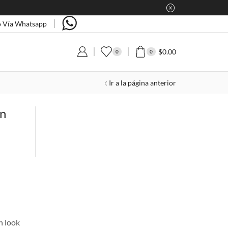
 Vía Whatsapp
$
0.00
0
0
Ir a la página anterior
on
n look