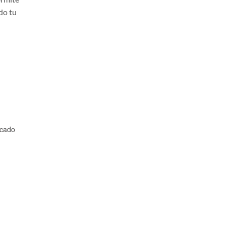
do tu
cado