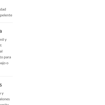
idad
epelente
a
nil y
t
al
to para
bajo o
s
o y
alones
ermite