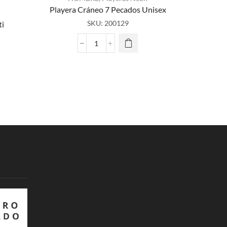
Playera Cráneo 7 Pecados Unisex
HO
SKU:
200129
ti
Playera
Playera
Cráneo
cio
7
al
Pecados
Unisex
9.00.
cantidad