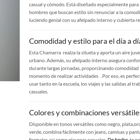
casual y cómodo. Está diseñado especialmente para
hombres que buscan estilo sin renunciar a la comod
luciendo genial con su afelpado interno y cubierta r
Comodidad y estilo para el día a dí
Esta Chamarra realza la silueta y aporta un aire juve
urbano. Además, su afelpado interno asegura confor
durante largas jornadas, proporcinando comodidad 
momento de realizar actividades . Por eso, es perfec
usar tanto en la escuela, los viajes y las salidas al tra
casuales.
Colores y combinaciones versátile
Disponible en tonos versátiles como negro, plata,or
verde, combina fácilmente con jeans, camisas y pant
formales asi como playeras casuales.
De hecho
, te p