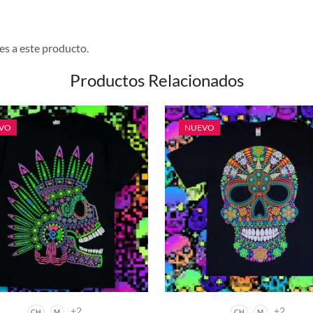
es a este producto.
Productos Relacionados
VO
NUEVO
+2
+2
CH
M
CH
M