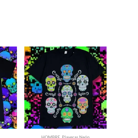
NUEVO
HOMBRE
,
Playeras Neón