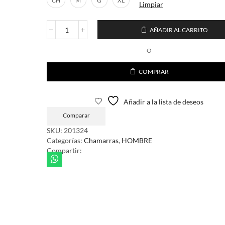
CH
M
G
XL
Limpiar
AÑADIR AL CARRITO
Chamarra
Brillante
O
Capitonada
con
COMPRAR
Borrega
Desmontable
Hombre
Añadir a la lista de deseos
cantidad
Comparar
SKU:
201324
Categorías:
Chamarras
,
HOMBRE
Compartir: