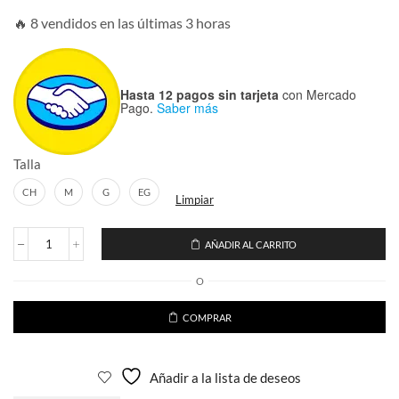
🔥 8 vendidos en las últimas 3 horas
Hasta 12 pagos sin tarjeta
con Mercado
Pago.
Saber más
Talla
CH
M
G
EG
Limpiar
AÑADIR AL CARRITO
Chamarra
Reflejante
O
Camuflaje
con
gorro
COMPRAR
desmontable
cantidad
Añadir a la lista de deseos