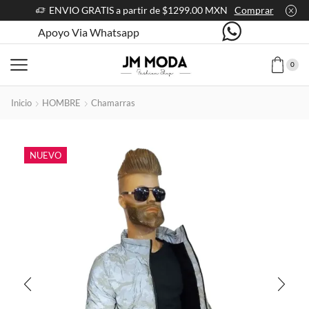
ENVIO GRATIS a partir de $1299.00 MXN
Comprar
Apoyo Via Whatsapp
0
Inicio
HOMBRE
Chamarras
NUEVO