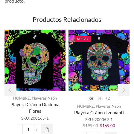
producto.
Productos Relacionados
NUEVO
HOMBRE
,
Playeras Neón
+2
CH
M
Este
Playera Cráneo Diadema
HOMBRE
,
Playeras Neón
producto
Flores
Playera Cráneo Tzomanti
tiene
SKU:
200165-1
SKU:
200059-1
múltiples
El
El
variantes.
$
199.00
$
169.00
precio
precio
Las
Playera