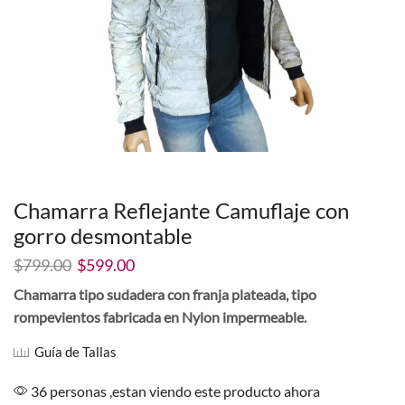
Chamarra Reflejante Camuflaje con
gorro desmontable
El
El
$
799.00
$
599.00
precio
precio
Chamarra tipo sudadera con franja plateada, tipo
original
actual
rompevientos fabricada en Nylon impermeable.
era:
es:
$799.00.
$599.00.
Guía de Tallas
36 personas ,estan viendo este producto ahora