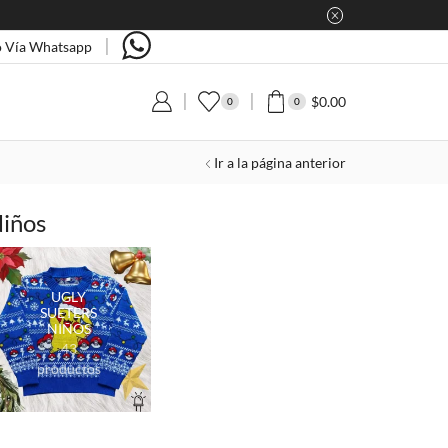
 Vía Whatsapp
$
0.00
0
0
Ir a la página anterior
iños
UGLY
SUETERS
NIÑOS
43
productos