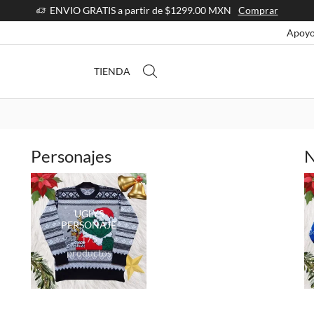
ENVIO GRATIS a partir de $1299.00 MXN
Comprar
Apoyo
TIENDA
Personajes
N
UGLYS
PERSONAJE
175
productos