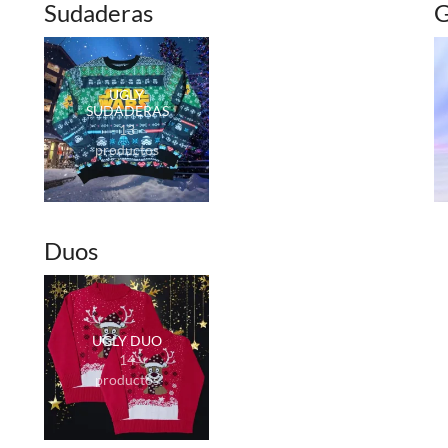
Sudaderas
G
UGLY
SUDADERAS
13
productos
Duos
UGLY DUO
14
productos