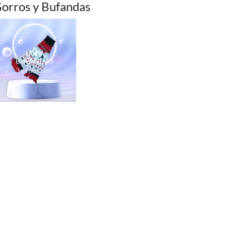
orros y Bufandas
UGLY
BUFANDAS
3 productos