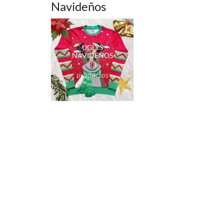
Navideños
UGLYS
NAVIDEÑOS
85
productos