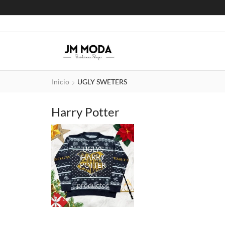
Inicio
UGLY SWETERS
Harry Potter
UGLYS
HARRY
POTTER
23
productos