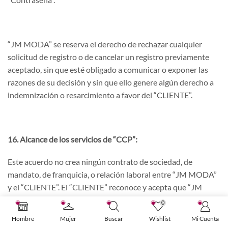
“JM MODA” se reserva el derecho de rechazar cualquier
solicitud de registro o de cancelar un registro previamente
aceptado, sin que esté obligado a comunicar o exponer las
razones de su decisión y sin que ello genere algún derecho a
indemnización o resarcimiento a favor del “CLIENTE”.
16. Alcance de los servicios de “CCP”:
Este acuerdo no crea ningún contrato de sociedad, de
mandato, de franquicia, o relación laboral entre “JM MODA”
y el “CLIENTE”. El “CLIENTE” reconoce y acepta que “JM
MODA” es responsable sobre la calidad, seguridad o
0
legalidad de los “PRODUCTOS” anunciados, así como la
Hombre
Mujer
Buscar
Wishlist
Mi Cuenta
veracidad o exactitud de los anuncios para ofertar sus