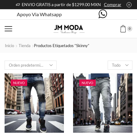
ENVIO GRATIS a partir de $1299.00 MXN
Comprar
Apoyo Via Whatsapp
0
Inicio
Tienda
Productos Etiquetados “skinny”
Products
per
page
NUEVO
NUEVO