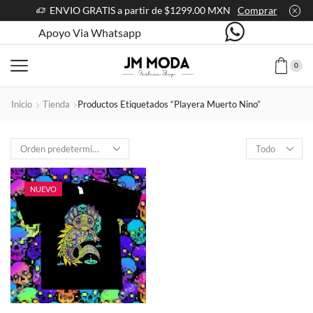
ENVIO GRATIS a partir de $1299.00 MXN
Comprar
Apoyo Via Whatsapp
0
Inicio
Tienda
Productos Etiquetados “playera Muerto Nino”
Products
per
page
NUEVO