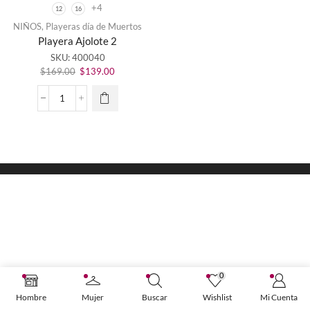
+4
12
16
Este
NIÑOS
,
Playeras día de Muertos
producto
Playera Ajolote 2
tiene
SKU:
400040
múltiples
El
El
variantes.
$
169.00
$
139.00
precio
precio
Las
original
actual
opciones
Playera
era:
es:
se
Ajolote
$169.00.
$139.00.
pueden
2
elegir en
cantidad
la página
de
producto
0
Hombre
Mujer
Buscar
Wishlist
Mi Cuenta