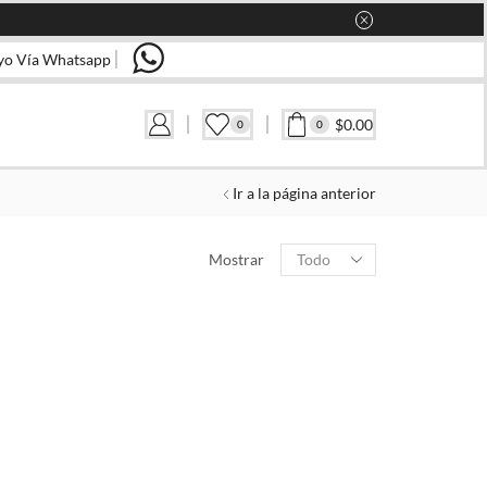
yo Vía Whatsapp
$
0.00
0
0
Ir a la página anterior
CATEGORIAS
Products
Mostrar
per
page
FILTRAR POR TALLA
G/G
M/M
XL/XL
CH/M